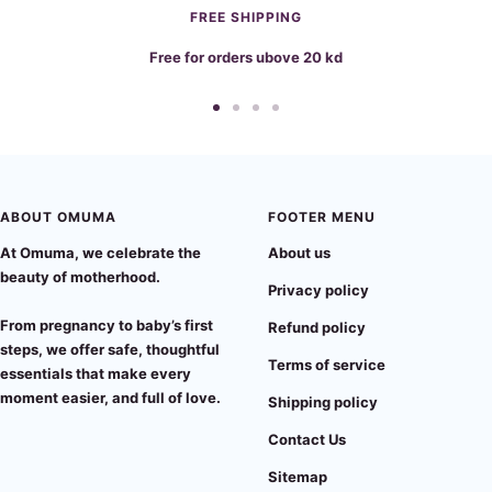
FREE SHIPPING
Free for orders ubove 20 kd
Go
Go
Go
Go
to
to
to
to
slide
slide
slide
slide
1
2
3
4
ABOUT OMUMA
FOOTER MENU
At
Omuma
, we celebrate the
About us
beauty of motherhood.
Privacy policy
From pregnancy to baby’s first
Refund policy
steps, we offer
safe, thoughtful
Terms of service
essentials
that make every
moment easier, and full of love.
Shipping policy
Contact Us
Sitemap