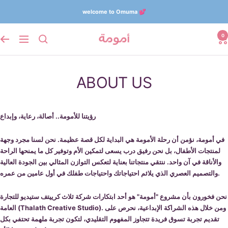
Skip
welcome to Omuma 💕
to
content
0
Omuma
Navigation
ABOUT US
رؤيتنا للأمومة.. أصالة، رعاية، وإبداع
في
أمومة
، نؤمن أن رحلة الأمومة هي البداية لكل قصة عظيمة. نحن لسنا مجرد وجهة
لمنتجات الأطفال، بل نحن رفيق درب يسعى لتمكين الأم وتوفير كل ما يمنحها الراحة
والأناقة في آن واحد. ننتقي منتجاتنا بعناية لتعكس التوازن المثالي بين الجودة العالية
والتصميم العصري الذي يلائم احتياجاتك واحتياجات طفلك في أول عامين من عمره.
نحن فخورون بأن مشروع "أمومة" هو أحد ابتكارات
شركة ثلاث كرييتف ستيديو للتجارة
. ومن خلال هذه الشراكة الإبداعية، نحرص على
العامة (Thalath Creative Studio)
تقديم تجربة تسوق فريدة تتجاوز المفهوم التقليدي، لتكون تجربة ملهمة تحتفي بكل